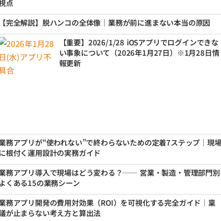
視点
【完全解説】脱ハンコの全体像｜業務が前に進まない本当の原因
【重要】2026/1/28 iOSアプリでログインできな
い事象について（2026年1月27日）※1月28日情
報更新
業務アプリが“使われない”で終わらないための定着7ステップ｜現
に根付く運用設計の実務ガイド
業務アプリ導入で現場はどう変わる？── 営業・製造・管理部門別
よくある15の業務シーン
業務アプリ開発の費用対効果（ROI）を可視化する完全ガイド｜稟
議が止まらない考え方と算出法