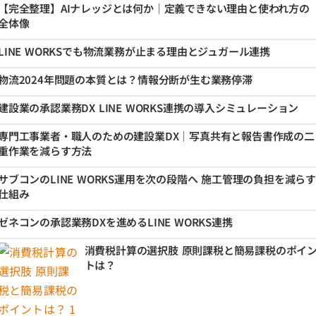
【完全整理】AIナレッジとは何か｜定義できない理由と使われ方の
全体像
LINE WORKSでも物流業務が止まる理由とジュガール連携
物流2024年問題の本質とは？情報分断が生む業務停滞
建設業の承認業務DX LINE WORKS連携の導入シミュレーション
専門工事業者・職人のための建設業DX｜写真共有と報告書作成の二
重作業を減らす方法
サブコンのLINE WORKS運用を次の段階へ 施工管理の負担を減らす
仕組み
ゼネコンの承認業務DXを進めるLINE WORKS連携
消費税計算の選択肢 原則課税と簡易課税のポイ
トは？