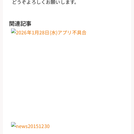
どうぞよろしくお願いします。
関連記事
【
20
i
で
ン
い
つ
（
1月
日
2
更
2
0
日
【
20