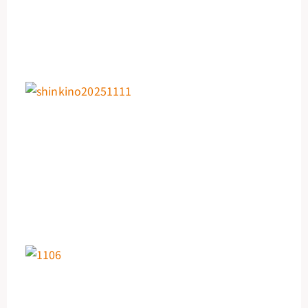
た
20
年
月
日
【
能
「
管
リ
ス
20
年
月
日
【
20
22
11
4: