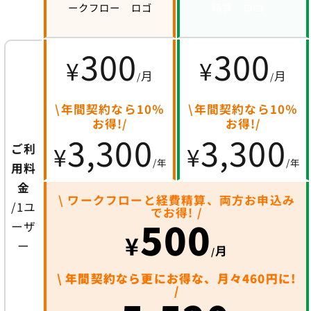
300
300
¥
¥
月
月
/
/
\年間契約なら10％
\年間契約なら10％
お得!/
お得!/
3,300
3,300
¥
¥
ご利
/年
/年
用料
金
\ ワークフローと経費精算、両方お申込み
/1ユ
でお得! /
500
ーザ
¥
ー
月
/
\ 年間契約なら更にお得な、月々460円に!
/