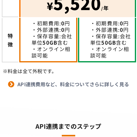
5,520
¥
年
/
・初期費用:
0
円
・初期費用:
0
円
・外部連携:
0
円
・外部連携:
0
円
特
・保存容量:会社
・保存容量:会社
単位
50GB
含む
単位
50GB
含む
徴
・オンライン相
・オンライン相
談可能
談可能
※料金は全て外税です。
API連携費用など、料金についてさらに詳しく見る
API連携までのステップ