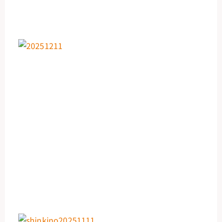
精
2
月
ジ
ガ
ル
「
く
ク
リ
ィ
認
を
得
ま
た
20
年
月
日
【