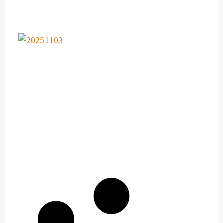
1
日
【
20
24
11
3:
ン
ス
ら
ー
ー
算
2
1
日