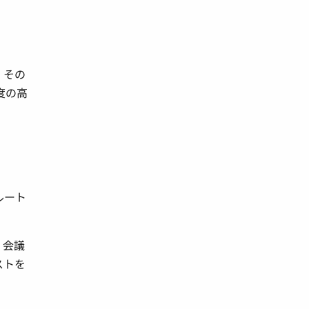
。その
度の高
ルート
、会議
ストを