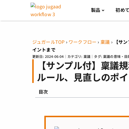
製品
初め
ジュガールTOP
›
ワークフロー
›
稟議
›
【サン
イントまで
更新日:
2024-06-04
｜カテゴリ:
稟議
｜タグ:
稟議の意味・目
【サンプル付】稟議規
ルール、見直しのポイ
目次