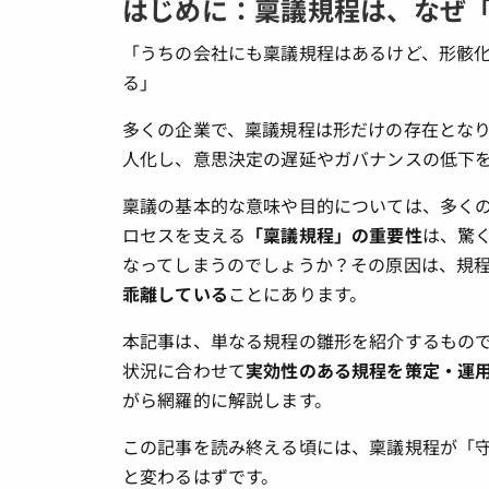
はじめに：稟議規程は、なぜ
「うちの会社にも稟議規程はあるけど、形骸
る」
多くの企業で、稟議規程は形だけの存在とな
人化し、意思決定の遅延やガバナンスの低下
稟議の基本的な意味や目的については、多く
ロセスを支える
「稟議規程」の重要性
は、驚
なってしまうのでしょうか？その原因は、規
乖離している
ことにあります。
本記事は、単なる規程の雛形を紹介するもの
状況に合わせて
実効性のある規程を策定・運
がら網羅的に解説します。
この記事を読み終える頃には、稟議規程が「
と変わるはずです。