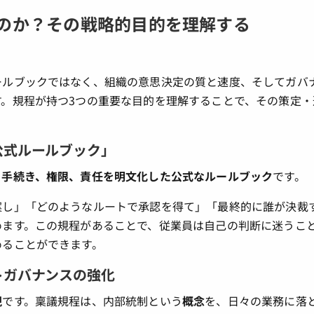
のか？その戦略的目的を理解する
ールブックではなく、組織の意思決定の質と速度、そしてガバ
。規程が持つ3つの重要な目的を理解することで、その策定・
「公式ルールブック」
る
手続き、権限、責任を明文化した公式なルールブック
です。
案し」「どのようなルートで承認を得て」「最終的に誰が決裁
めます。この規程があることで、従業員は自己の判断に迷うこ
めることができます。
ートガバナンスの強化
現
です。稟議規程は、内部統制という
概念
を、日々の業務に落