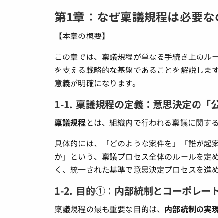
第1章：なぜ稟議規程は必要な
【本章の概要】
この章では、稟議規程が単なる手続き上のル
を支える戦略的な基盤であることを解説します
意義が明確になります。
1-1. 稟議規程の定義：意思決定の
稟議規程
とは、組織内で行われる稟議に関す
具体的には、「どのような案件を」「誰が起
か」という、稟議プロセス全体のルールを定
く、統一された基準で意思決定プロセスを進
1-2. 目的①：内部統制とコーポレ
稟議規程の最も重要な目的は、
内部統制の実