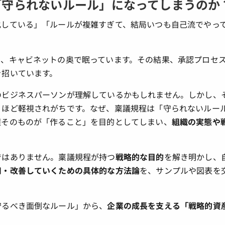
「守られないルール」になってしまうのか
化している」「ルールが複雑すぎて、結局いつも自己流でやっ
り、キャビネットの奥で眠っています。その結果、承認プロセ
を招いています。
のビジネスパーソンが理解しているかもしれません。しかし、
くほど軽視されがちです。なぜ、稟議規程は「守られないルー
程そのものが「作ること」を目的としてしまい、
組織の実態や
ではありません。稟議規程が持つ
戦略的な目的
を解き明かし、
用・改善していくための具体的な方法論
を、サンプルや図表を
守るべき面倒なルール」から、
企業の成長を支える「戦略的資