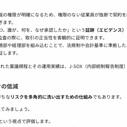
裁の権限が明確になるため、権限のない従業員が独断で契約を
ぎます。
つ、誰が、何を、なぜ承認したか」という
証跡（エビデンス）
監査の際に、取引の正当性を客観的に証明できます。
務部や経理部を組み込むことで、法規制や会計基準に準拠した
証します。
れた稟議規程とその運用実績は、J-SOX（内部統制報告制度
クの低減
がちな
リスクを多角的に洗い出すための仕組み
でもあります。
えてみましょう。
という視点で評価します。