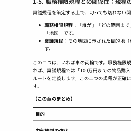
1-5. 職務権限規程との関係性：規程
稟議規程を策定する上で、切っても切れない
職務権限規程
：「誰が」「どの範囲まで
「地図」です。
稟議規程
：その地図に示された目的地（
す。
この二つは、いわば車の両輪です。職務権限規
れば、稟議規程では「100万円までの物品購
ルートを定義します。この二つの規程が正確
す。
【この章のまとめ】
目的
内部統制の強化