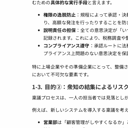
むための
具体的な実行手段
と言えます。
権限の逸脱防止
：規程によって承認・決
り、高額な発注を行ったりすることを防
説明責任の担保
：全ての意思決定が「い
記録されます。これにより、税務調査や
コンプライアンス遵守
：承認ルートに法
プライアンス上問題のない意思決定を保
特に上場企業やその準備企業にとって、整備さ
において不可欠な要素です。
1-3. 目的②：衆知の結集によるリス
稟議プロセスは、一人の担当者では見落とし
例えば、新しいシステムを導入する稟議を考
営業部
は「顧客管理がしやすくなるか」