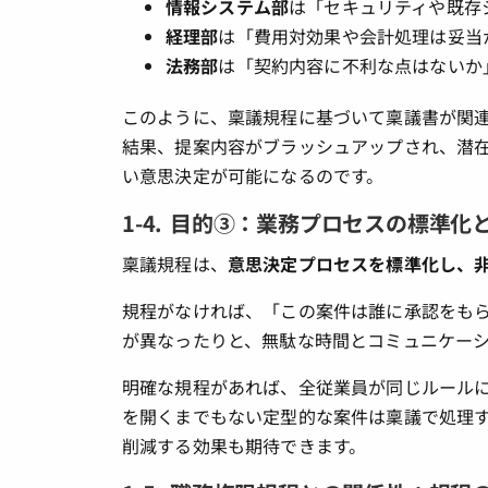
情報システム部
は「セキュリティや既存
経理部
は「費用対効果や会計処理は妥当
法務部
は「契約内容に不利な点はないか
このように、稟議規程に基づいて稟議書が関
結果、提案内容がブラッシュアップされ、潜
い意思決定が可能になるのです。
1-4. 目的③：業務プロセスの標準化
稟議規程は、
意思決定プロセスを標準化し、
規程がなければ、「この案件は誰に承認をも
が異なったりと、無駄な時間とコミュニケー
明確な規程があれば、全従業員が同じルール
を開くまでもない定型的な案件は稟議で処理
削減する効果も期待できます。