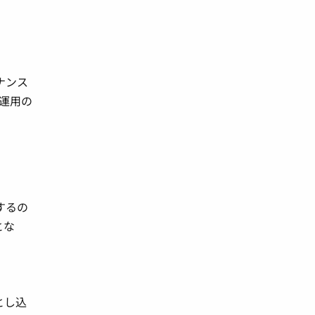
ナンス
運用の
するの
とな
とし込