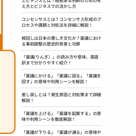
エビデンスとは？根拠ある判断のための考
え方とビジネスでの活かし方
コンセンサスとは？コンセンサス形成のプ
ロセスや課題と対処法を詳細に解説！
根回しは日本の悪しき文化か？稟議におけ
る事前調整の歴史的背景と功罪
「稟議(りんぎ）」の読み方や意味、英語
訳まで分かりやすく紹介！
由
「稟議にかける」「稟議に諮る」「稟議を
回す」の意味や利用シーンを解説！
差し戻しとは？発生原因と対処策まで詳細
解説！
「稟議を上げる」「稟議を起案する」の意
味や利用シーンを徹底解説！
「稟議が下りる」「稟議が通る」の意味や