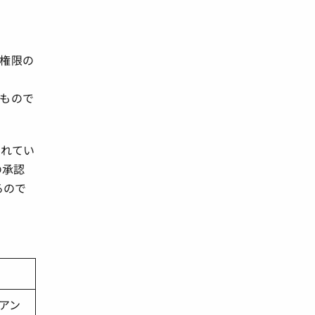
権限の
もので
られてい
の承認
るので
アン