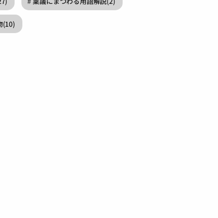
27)
稟議にまつわる用語解説
(2)
物
(10)