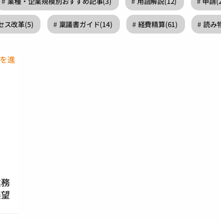
業種・企業規模別おすすめ記事
(3)
用語解説
(12)
申請
(
セス改革
(5)
稟議書ガイド
(14)
経費精算
(61)
読み
業務
展望