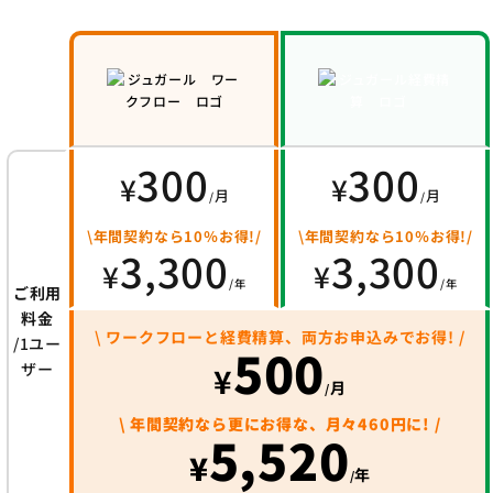
300
300
¥
¥
月
月
/
/
\年間契約なら10％お得!/
\年間契約なら10％お得!/
3,300
3,300
¥
¥
/年
/年
ご利用
料金
\ ワークフローと経費精算、両方お申込みでお得! /
/1ユー
500
ザー
¥
月
/
\ 年間契約なら更にお得な、月々460円に! /
5,520
¥
年
/