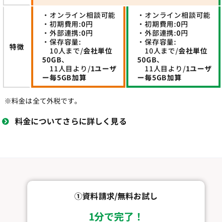
・オンライン相談可能
・オンライン相談可能
・初期費用:
0
円
・初期費用:
0
円
・外部連携:
0
円
・外部連携:
0
円
・保存容量:
・保存容量:
特徴
10人まで/
会社単位
10人まで/
会社単位
50GB
、
50GB
、
11人目より/
1ユーザ
11人目より/
1ユーザ
ー毎5GB加算
ー毎5GB加算
※料金は全て外税です。
料金についてさらに詳しく見る
①資料請求/無料お試し
1分で完了！