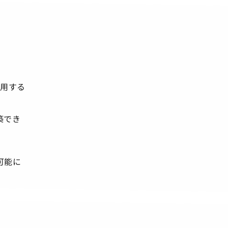
利用する
築でき
可能に