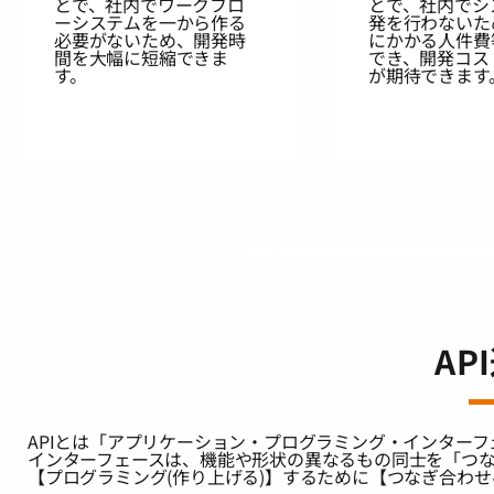
とで、社内でワークフロ
とで、社内でシ
ーシステムを一から作る
発を行わないた
必要がないため、開発時
にかかる人件費
間を大幅に短縮できま
でき、開発コス
す。
が期待できます
AP
APIとは「アプリケーション・プログラミング・インターフェース(App
インターフェースは、機能や形状の異なるもの同士を「つなく
【プログラミング(作り上げる)】するために【つなぎ合