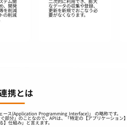
ステム開
二次的に利用でき、膨大
め、開発
なデータの収集や登録、
等を削減
更新を新規でおこなう必
トの削減
要がなくなります。
。
I連携とは
lication Programming Interface)」 の略称です。
゙部分」のことなので、APIは、「特定の【アプリケーション
わせる】仕組み」と言えます。