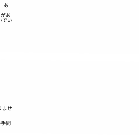
、あ
とがあ
いでい
りませ
の手間