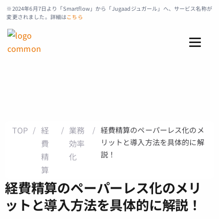
※2024年6月7日より「Smartflow」から「Jugaadジュガール」へ、サービス名称が
変更されました。詳細は
こちら
TOP
経
業務
/
/
/
経費精算のペーパーレス化のメ
リットと導入方法を具体的に解
費
効率
説！
精
化
算
経費精算のペーパーレス化のメリ
ットと導入方法を具体的に解説！