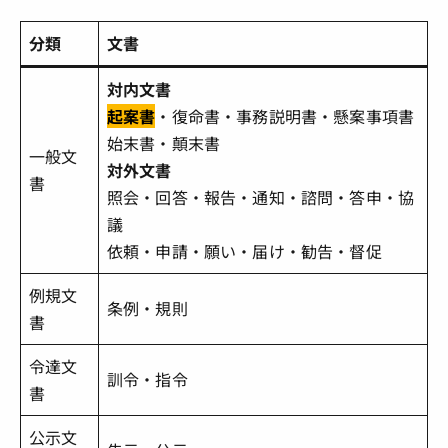
分類
文書
対内文書
起案書
・復命書・事務説明書・懸案事項書
始末書・顛末書
一般文
対外文書
書
照会・回答・報告・通知・諮問・答申・協
議
依頼・申請・願い・届け・勧告・督促
例規文
条例・規則
書
令達文
訓令・指令
書
公示文