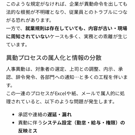
このような規定がなければ、企業が異動命令を出しても
法的な根拠が不明確となり、従業員とのトラブルにつな
がる恐れがあります。
一方で、
就業規則は存在していても、内容が古い・現場
に周知されていない
ケースも多く、実務との乖離が生じ
ています。
異動プロセスの属人化と情報の分散
人事異動は、対象者の選定、上司との調整、内示、承
認、辞令発令、各部門への通知…と多くの工程を伴いま
す。
この一連のプロセスがExcelや紙、メールで属人的に処
理されていると、以下のような問題が発生します。
承認や連絡の
遅延・漏れ
異動に伴う
システム設定（勤怠・給与・権限）の
反映ミス