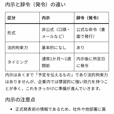
内示と辞令（発令）の違い
区分
内示
辞令（発令）
非公式（口頭・
公式な命令（書
形式
メールなど）
面で発行）
法的拘束力
基本的になし
あり
通常1か月～1週
内示後に所定日
タイミング
間前
に発令
内示はあくまで「予定を伝えるもの」であり法的拘束力
はありませんが、企業内では慣習的に強い効力を持つこ
とが多く、これをきっかけに準備が進んでいきます。
内示の注意点
正式発表前の情報であるため、社外や他部署に漏