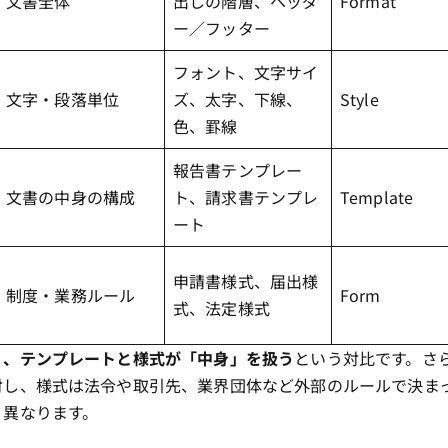
文書全体
出しの階層、ヘッダ
Format
ー／フッター
フォント、文字サイ
文字・段落単位
ズ、太字、下線、
Style
色、罫線
報告書テンプレー
文書の中身の構成
ト、請求書テンプレ
Template
ート
申請書様式、届出様
制度・業務ルール
Form
式、法定様式
」、テンプレートと様式が「中身」を扱う
という対比です。さ
対し、様式は法令や取引先、業界団体など外部のルールで決ま
く異なります。