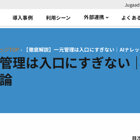
Juga
外部連携
導入事例
利用シーン
よくあ
ッジTOP
›
【徹底解説】一元管理は入口にすぎない｜AIナレ
管理は入口にすぎない｜
論
目