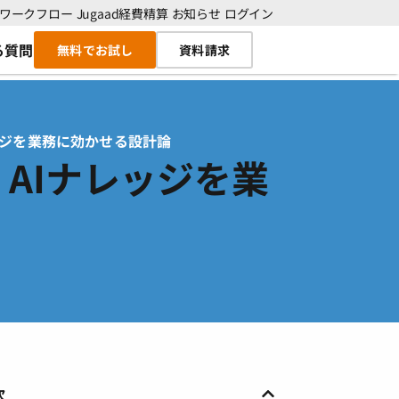
adワークフロー
Jugaad経費精算
お知らせ
ログイン
る質問
無料でお試し
資料請求
ッジを業務に効かせる設計論
AIナレッジを業
次